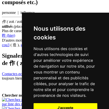
composés etc.)
personne | influence
作 ( zok / zok3 ) fait partie des
100
caractères chinois
les plus
utilisés
(place
70
parmi les
caractères individuels
)
Nous utilisons des
Plus de caractères qui se prononcent
zok3 en chinois
昨 (hier)
cookies
D'autres mots qui signifient
faire en chinois
cou3
( 造 ),
gon1
( 干 ),
zou6
( 做 )
Nous utilisons des cookies et
d'autres technologies de suivi
Signaler traduction fausse ou manquante
pour améliorer votre expérience
de
作 ( zok / zok3 )
de navigation sur notre site, pour
vous montrer un contenu
Contactez-nous!
Votre feedback et critique constructive seront
personnalisé et des publicités
toujours bienvenus.
ciblées, pour analyser le trafic de
notre site et pour comprendre la
provenance de nos visiteurs.
Chercher nouveau mot:
par liste des mots
J'accepte