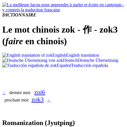
DICTIONNAIRE
Le mot chinois zok - 作 - zok3
(
faire
en chinois)
English
English translation
Deutsch
Deutsche Übersetzung
Español
Traducción española
zoi6
‹
dernier mot:
zok3
prochain mot:
›
Romanization
(Jyutping)