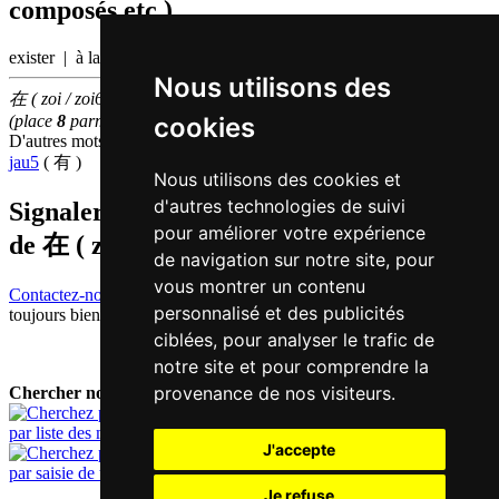
composés etc.)
exister | à la maison
Nous utilisons des
在 ( zoi / zoi6 ) fait partie des
10
caractères chinois
les plus utilisés
cookies
(place
8
parmi les
caractères individuels
)
D'autres mots qui signifient
exister en chinois
jau5
( 有 )
Nous utilisons des cookies et
d'autres technologies de suivi
Signaler traduction fausse ou manquante
pour améliorer votre expérience
de
在 ( zoi / zoi6 )
de navigation sur notre site, pour
vous montrer un contenu
Contactez-nous!
Votre feedback et critique constructive seront
personnalisé et des publicités
toujours bienvenus.
ciblées, pour analyser le trafic de
notre site et pour comprendre la
provenance de nos visiteurs.
Chercher nouveau mot:
par liste des mots
J'accepte
par saisie de texte
Je refuse