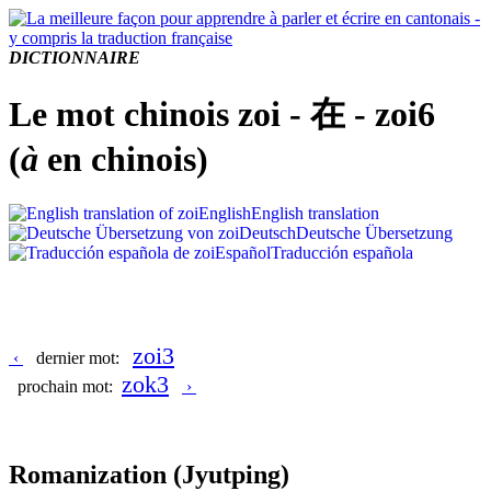
DICTIONNAIRE
Le mot chinois zoi - 在 - zoi6
(
à
en chinois)
English
English translation
Deutsch
Deutsche Übersetzung
Español
Traducción española
zoi3
‹
dernier mot:
zok3
prochain mot:
›
Romanization
(Jyutping)