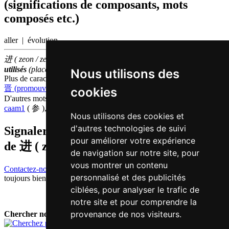
(significations de composants, mots
composés etc.)
aller | évolution
进 ( zeon / zeon3 ) fait partie des
500
caractères chinois
les plus
utilisés
(place
114
parmi les
caractères individuels
)
Nous utilisons des
Plus de caractères qui se prononcent
zeon3 en chinois
晋 (promouvoir)
cookies
D'autres mots qui signifient
entrer en chinois
caam1
( 参 ),
jap6
( 入 )
Nous utilisons des cookies et
d'autres technologies de suivi
Signaler traduction fausse ou manquante
pour améliorer votre expérience
de
进 ( zeon / zeon3 )
de navigation sur notre site, pour
vous montrer un contenu
Contactez-nous!
Votre feedback et critique constructive seront
personnalisé et des publicités
toujours bienvenus.
ciblées, pour analyser le trafic de
notre site et pour comprendre la
provenance de nos visiteurs.
Chercher nouveau mot: