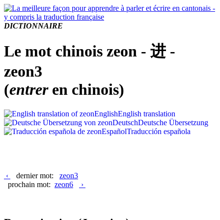
DICTIONNAIRE
Le mot chinois zeon - 进 -
zeon3
(
entrer
en chinois)
English
English translation
Deutsch
Deutsche Übersetzung
Español
Traducción española
‹
dernier mot:
zeon3
prochain mot:
zeon6
›