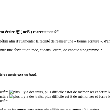
 écrire 您 ( nei5 ) correctement?"
défini afin d'augmenter la facilité de réaliser une « bonne écriture », d'a
ontre une
écriture animée
, et dans l'ordre, de chaque sinogramme.
:
tères modernes en haut.
 avec les autres caractères simplifiés (en moyenne: 13,1 traits).