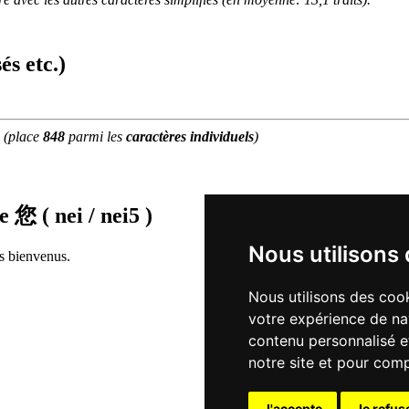
és etc.)
(place
848
parmi les
caractères individuels
)
de
您 ( nei / nei5 )
Nous utilisons
rs bienvenus.
Nous utilisons des cook
votre expérience de na
contenu personnalisé et
notre site et pour com
J'accepte
Je refus