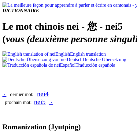
DICTIONNAIRE
Le mot chinois nei - 您 - nei5
(
vous (deuxième personne singuli
English
English translation
Deutsch
Deutsche Übersetzung
Español
Traducción española
nei4
‹
dernier mot:
nei5
prochain mot:
›
Romanization
(Jyutping)