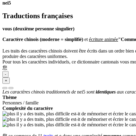
nei5
Traductions françaises
vous (deuxième personne singulier)
Caractère chinois (moderne = simplifié)
et
écriture animée
"Comment
Les traits des caractères chinois doivent être écrits dans un ordre bien 
produire des caractères uniformes.
Pour tous les caractères individuels, ce dictionnaire cantonais vous m
您
-
+
Les caractères chinois traditionnels de
nei5
sont
identiques
aux carac
Thème
Personnes / famille
Complexité du caractère
您
se compose de 11
traits
et a donc une complexité
moyenne
comparé