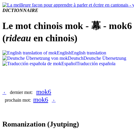
DICTIONNAIRE
Le mot chinois mok - 幕 - mok6
(
rideau
en chinois)
English
English translation
Deutsch
Deutsche Übersetzung
Español
Traducción española
mok6
‹
dernier mot:
mok6
prochain mot:
›
Romanization
(Jyutping)