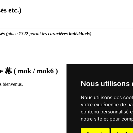
és etc.)
sés
(place
1322
parmi les
caractères individuels
)
de
幕 ( mok / mok6 )
Nous utilisons
rs bienvenus.
Nous utilisons des cook
votre expérience de na
contenu personnalisé et
notre site et pour com