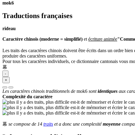
mok6
Traductions françaises
rideau
Caractère chinois (moderne = simplifié)
et
écriture animée
"Commen
Les traits des caractères chinois doivent être écrits dans un ordre bien 
produire des caractères uniformes.
Pour tous les caractères individuels, ce dictionnaire cantonais vous m
幕
-
+
Les caractères chinois traditionnels de
mok6
sont
identiques
aux cara
Complexité du caractère
幕
se compose de 14
traits
et a donc une complexité
moyenne
comparé