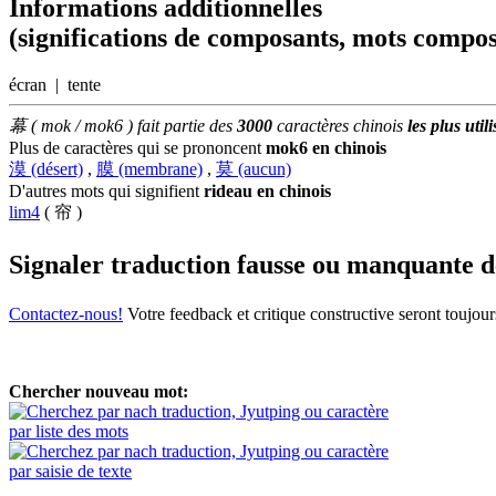
Informations additionnelles
(significations de composants, mots compos
écran | tente
幕 ( mok / mok6 ) fait partie des
3000
caractères chinois
les plus utili
Plus de caractères qui se prononcent
mok6 en chinois
漠 (désert)
,
膜 (membrane)
,
莫 (aucun)
D'autres mots qui signifient
rideau en chinois
lim4
( 帘 )
Signaler traduction fausse ou manquante 
Contactez-nous!
Votre feedback et critique constructive seront toujou
Chercher nouveau mot:
par liste des mots
par saisie de texte