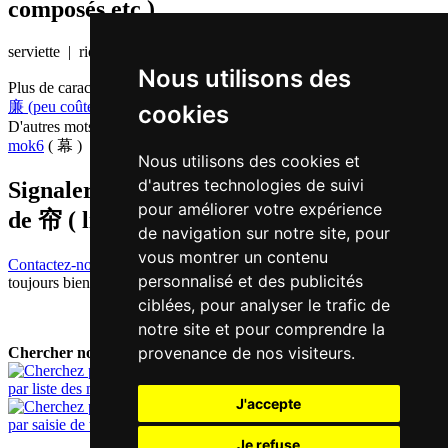
composés etc.)
serviette | rideau
Nous utilisons des
Plus de caractères qui se prononcent
lim4 en chinois
廉 (peu coûteux)
,
镰 (faucille)
cookies
D'autres mots qui signifient
rideau en chinois
mok6
( 幕 )
Nous utilisons des cookies et
d'autres technologies de suivi
Signaler traduction fausse ou manquante
pour améliorer votre expérience
de
帘 ( lim / lim4 )
de navigation sur notre site, pour
vous montrer un contenu
Contactez-nous!
Votre feedback et critique constructive seront
personnalisé et des publicités
toujours bienvenus.
ciblées, pour analyser le trafic de
notre site et pour comprendre la
provenance de nos visiteurs.
Chercher nouveau mot:
par liste des mots
J'accepte
par saisie de texte
Je refuse