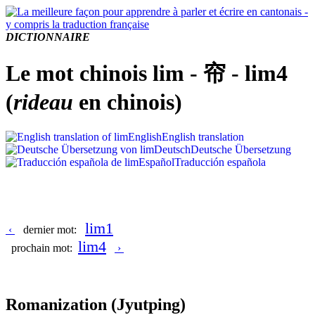
DICTIONNAIRE
Le mot chinois lim - 帘 - lim4
(
rideau
en chinois)
English
English translation
Deutsch
Deutsche Übersetzung
Español
Traducción española
lim1
‹
dernier mot:
lim4
prochain mot:
›
Romanization
(Jyutping)