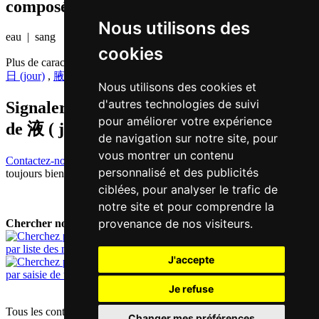
composés etc.)
Nous utilisons des
eau | sang
cookies
Plus de caractères qui se prononcent
jat6 en chinois
日 (jour)
,
腋 (aisselle)
Nous utilisons des cookies et
d'autres technologies de suivi
Signaler traduction fausse ou manquante
pour améliorer votre expérience
de
液 ( jat / jat6 )
de navigation sur notre site, pour
vous montrer un contenu
Contactez-nous!
Votre feedback et critique constructive seront
personnalisé et des publicités
toujours bienvenus.
ciblées, pour analyser le trafic de
notre site et pour comprendre la
provenance de nos visiteurs.
Chercher nouveau mot:
par liste des mots
J'accepte
par saisie de texte
Je refuse
Tous les contenus sont protégés par les droits d'auteur allemands et
Changer mes préférences