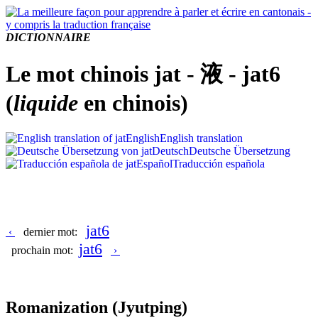
DICTIONNAIRE
Le mot chinois jat - 液 - jat6
(
liquide
en chinois)
English
English translation
Deutsch
Deutsche Übersetzung
Español
Traducción española
jat6
‹
dernier mot:
jat6
prochain mot:
›
Romanization
(Jyutping)