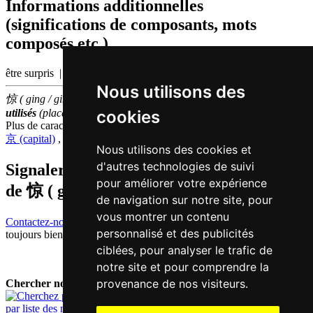
Informations additionnelles
(significations de composants, mots
composés etc.)
être surpris | panique
Nous utilisons des
惊 ( ging / ging1 ) fait partie des
1000
caractères chinois
les plus
cookies
utilisés
(place
523
parmi les
caractères individuels
)
Plus de caractères qui se prononcent
ging1 en chinois
京 (capital)
,
经 (passer)
Nous utilisons des cookies et
d'autres technologies de suivi
Signaler traduction fausse ou manquante
pour améliorer votre expérience
de
惊 ( ging / ging1 )
de navigation sur notre site, pour
vous montrer un contenu
Contactez-nous!
Votre feedback et critique constructive seront
personnalisé et des publicités
toujours bienvenus.
ciblées, pour analyser le trafic de
notre site et pour comprendre la
provenance de nos visiteurs.
Chercher nouveau mot:
par liste des mots