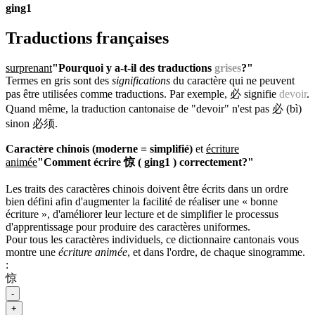
ging1
Traductions françaises
surprenant
"Pourquoi y a-t-il des traductions
grises
?"
Termes en gris sont des
significations
du caractère qui ne peuvent
pas être utilisées comme traductions. Par exemple, 必 signifie
devoir
.
Quand même, la traduction cantonaise de "devoir" n'est pas 必 (bì)
sinon 必须.
Caractère chinois (moderne = simplifié)
et
écriture
animée
"Comment écrire 惊 ( ging1 ) correctement?"
Les traits des caractères chinois doivent être écrits dans un ordre
bien défini afin d'augmenter la facilité de réaliser une « bonne
écriture », d'améliorer leur lecture et de simplifier le processus
d'apprentissage pour produire des caractères uniformes.
Pour tous les caractères individuels, ce dictionnaire cantonais vous
montre une
écriture animée
, et dans l'ordre, de chaque sinogramme.
:
惊
-
+