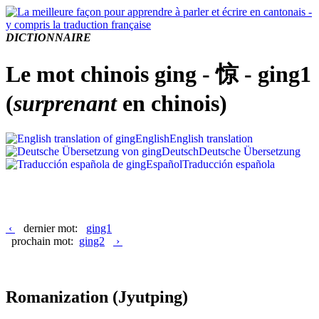
DICTIONNAIRE
Le mot chinois ging - 惊 - ging1
(
surprenant
en chinois)
English
English translation
Deutsch
Deutsche Übersetzung
Español
Traducción española
‹
dernier mot:
ging1
prochain mot:
ging2
›
Romanization
(Jyutping)