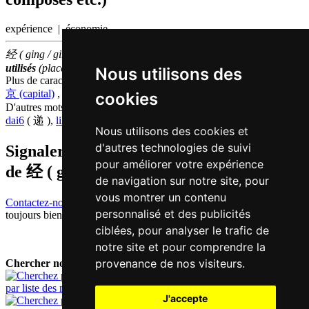
expérience | économie
经 ( ging / ging1 ) fait partie des
100
caractères chinois
les plus
utilisés
(place
89
parmi les
caractères individuels
)
Nous utilisons des
Plus de caractères qui se prononcent
ging1 en chinois
京 (capital)
,
惊 (surprenant)
cookies
D'autres mots qui signifient
passer en chinois
dai6
( 递 ),
lik6
( 历 )
Nous utilisons des cookies et
d'autres technologies de suivi
Signaler traduction fausse ou manquante
pour améliorer votre expérience
de
经 ( ging / ging1 )
de navigation sur notre site, pour
vous montrer un contenu
Contactez-nous!
Votre feedback et critique constructive seront
personnalisé et des publicités
toujours bienvenus.
ciblées, pour analyser le trafic de
notre site et pour comprendre la
provenance de nos visiteurs.
Chercher nouveau mot:
par liste des mots
J'accepte