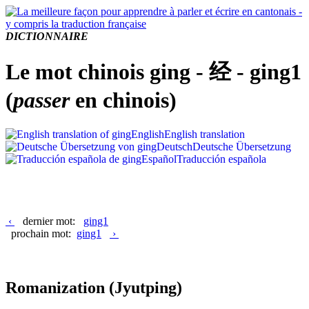
DICTIONNAIRE
Le mot chinois ging - 经 - ging1
(
passer
en chinois)
English
English translation
Deutsch
Deutsche Übersetzung
Español
Traducción española
‹
dernier mot:
ging1
prochain mot:
ging1
›
Romanization
(Jyutping)