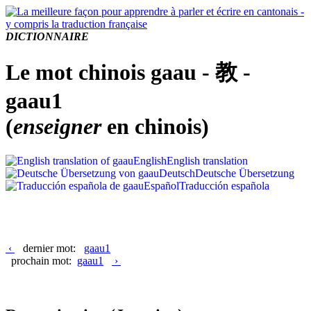
DICTIONNAIRE
Le mot chinois gaau - 教 -
gaau1
(
enseigner
en chinois)
English
English translation
Deutsch
Deutsche Übersetzung
Español
Traducción española
‹
dernier mot:
gaau1
prochain mot:
gaau1
›