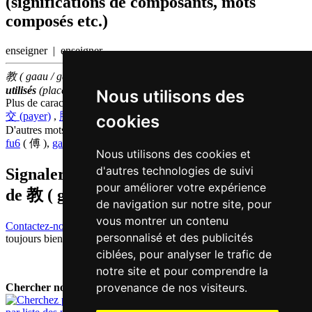
(significations de composants, mots
composés etc.)
enseigner | enseigner
教 ( gaau / gaau1 ) fait partie des
500
caractères chinois
les plus
utilisés
(place
172
parmi les
caractères individuels
)
Nous utilisons des
Plus de caractères qui se prononcent
gaau1 en chinois
交 (payer)
,
胶 (colle)
,
教 (enseigner)
cookies
D'autres mots qui signifient
enseigner en chinois
fu6
( 傅 ),
gaau1
( 教 ),
sau6
( 授 ),
si1
( 师 )
Nous utilisons des cookies et
d'autres technologies de suivi
Signaler traduction fausse ou manquante
pour améliorer votre expérience
de
教 ( gaau / gaau1 )
de navigation sur notre site, pour
vous montrer un contenu
Contactez-nous!
Votre feedback et critique constructive seront
personnalisé et des publicités
toujours bienvenus.
ciblées, pour analyser le trafic de
notre site et pour comprendre la
provenance de nos visiteurs.
Chercher nouveau mot: