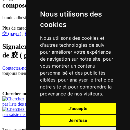
composés etc.)
Nous utilisons des
bande adhésive | colle
cookies
Plus de caractères qui se prononcent
gaau1 en chinois
交 (payer)
,
教 (enseigner)
,
教 (enseigner)
Nous utilisons des cookies et
d'autres technologies de suivi
Signaler traduction fausse ou manquante
pour améliorer votre expérience
de
胶 ( gaau / gaau1 )
de navigation sur notre site, pour
vous montrer un contenu
Contactez-nous!
Votre feedback et critique constructive seront
personnalisé et des publicités
toujours bienvenus.
ciblées, pour analyser le trafic de
notre site et pour comprendre la
provenance de nos visiteurs.
Chercher nouveau mot:
par liste des mots
J'accepte
par saisie de texte
Je refuse
Tous les contenus sont protégés par les droits d'auteur allemands et