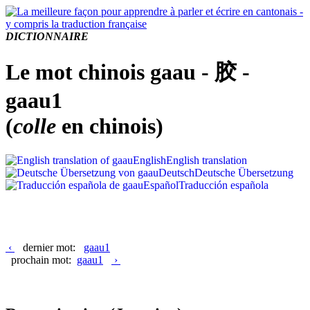
DICTIONNAIRE
Le mot chinois gaau - 胶 -
gaau1
(
colle
en chinois)
English
English translation
Deutsch
Deutsche Übersetzung
Español
Traducción española
‹
dernier mot:
gaau1
prochain mot:
gaau1
›