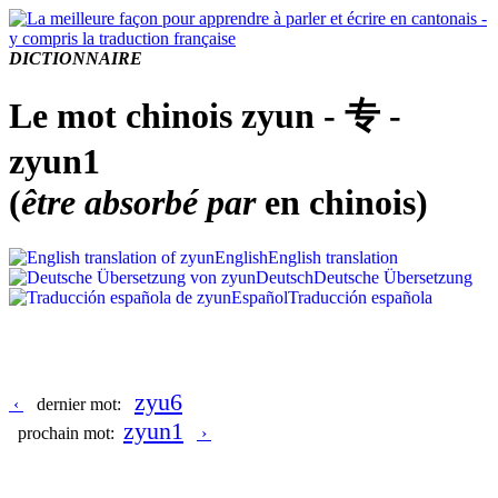
DICTIONNAIRE
Le mot chinois zyun - 专 -
zyun1
(
être absorbé par
en chinois)
English
English translation
Deutsch
Deutsche Übersetzung
Español
Traducción española
zyu6
‹
dernier mot:
zyun1
prochain mot:
›