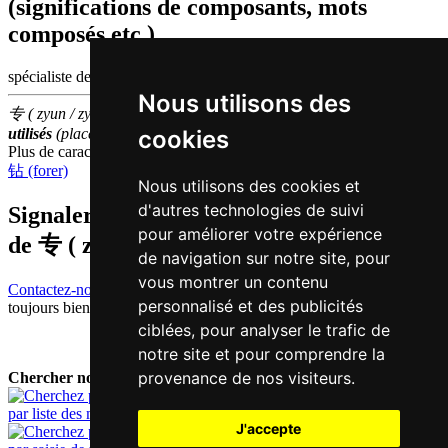
(significations de composants, mots
composés etc.)
spécialiste des | domaine
Nous utilisons des
专 ( zyun / zyun1 ) fait partie des
500
caractères chinois
les plus
cookies
utilisés
(place
441
parmi les
caractères individuels
)
Plus de caractères qui se prononcent
zyun1 en chinois
钻 (forer)
Nous utilisons des cookies et
d'autres technologies de suivi
Signaler traduction fausse ou manquante
pour améliorer votre expérience
de
专 ( zyun / zyun1 )
de navigation sur notre site, pour
vous montrer un contenu
Contactez-nous!
Votre feedback et critique constructive seront
personnalisé et des publicités
toujours bienvenus.
ciblées, pour analyser le trafic de
notre site et pour comprendre la
provenance de nos visiteurs.
Chercher nouveau mot:
par liste des mots
J'accepte