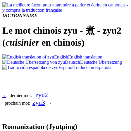
DICTIONNAIRE
Le mot chinois zyu - 煮 - zyu2
(
cuisinier
en chinois)
English
English translation
Deutsch
Deutsche Übersetzung
Español
Traducción española
zyu2
‹
dernier mot:
zyu3
prochain mot:
›
Romanization
(Jyutping)