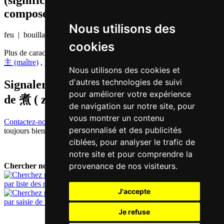
(significations de composants, mots
composés etc.)
Nous utilisons des
feu | bouillante
cookies
Plus de caractères qui se prononcent
zyu2 en chinois
主 (maître)
,
渚 (îlot)
Nous utilisons des cookies et
d'autres technologies de suivi
Signaler traduction fausse ou manquante
pour améliorer votre expérience
de
煮 ( zyu / zyu2 )
de navigation sur notre site, pour
vous montrer un contenu
Contactez-nous!
Votre feedback et critique constructive seront
personnalisé et des publicités
toujours bienvenus.
ciblées, pour analyser le trafic de
notre site et pour comprendre la
provenance de nos visiteurs.
Chercher nouveau mot:
par liste des mots
J'accepte
par saisie de texte
Je refuse