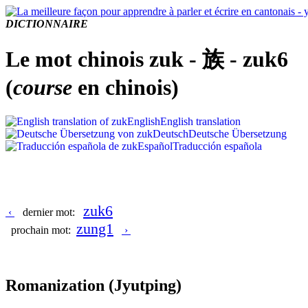
DICTIONNAIRE
Le mot chinois zuk - 族 - zuk6
(
course
en chinois)
English
English translation
Deutsch
Deutsche Übersetzung
Español
Traducción española
zuk6
‹
dernier mot:
zung1
prochain mot:
›
Romanization
(Jyutping)