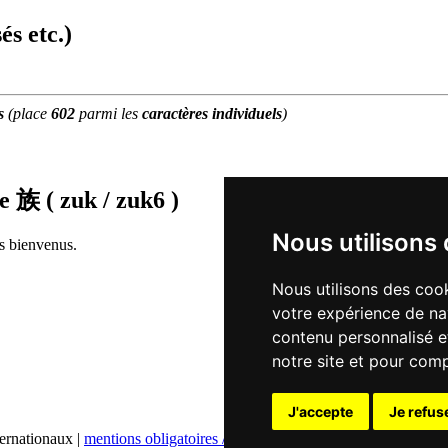
és etc.)
s
(place
602
parmi les
caractères individuels
)
de
族 ( zuk / zuk6 )
Nous utilisons
rs bienvenus.
Nous utilisons des cook
votre expérience de na
contenu personnalisé et
notre site et pour com
J'accepte
Je refus
ternationaux |
mentions obligatoires / contact
|
déclaration de confidentia