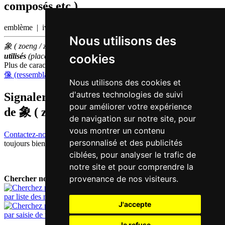
composés etc.)
emblème | ivoire
Nous utilisons des
象 ( zoeng / zoeng6 ) fait partie des
500
caractères chinois
les plus
cookies
utilisés
(place
272
parmi les
caractères individuels
)
Plus de caractères qui se prononcent
zoeng6 en chinois
像 (ressemblance)
,
橡 (chêne)
,
丈 (dix pieds)
,
杖 (canne)
Nous utilisons des cookies et
d'autres technologies de suivi
Signaler traduction fausse ou manquante
pour améliorer votre expérience
de
象 ( zoeng / zoeng6 )
de navigation sur notre site, pour
vous montrer un contenu
Contactez-nous!
Votre feedback et critique constructive seront
personnalisé et des publicités
toujours bienvenus.
ciblées, pour analyser le trafic de
notre site et pour comprendre la
provenance de nos visiteurs.
Chercher nouveau mot:
par liste des mots
J'accepte
par saisie de texte
Je refuse