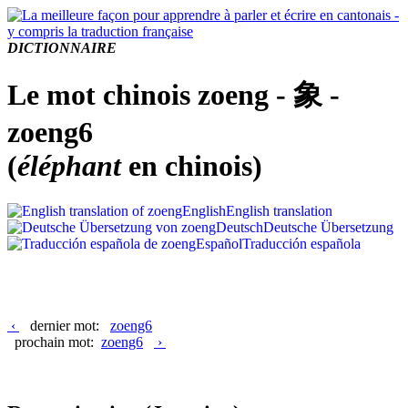
DICTIONNAIRE
Le mot chinois zoeng - 象 -
zoeng6
(
éléphant
en chinois)
English
English translation
Deutsch
Deutsche Übersetzung
Español
Traducción española
‹
dernier mot:
zoeng6
prochain mot:
zoeng6
›