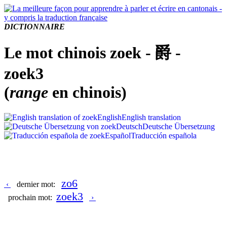
DICTIONNAIRE
Le mot chinois zoek - 爵 -
zoek3
(
range
en chinois)
English
English translation
Deutsch
Deutsche Übersetzung
Español
Traducción española
zo6
‹
dernier mot:
zoek3
prochain mot:
›