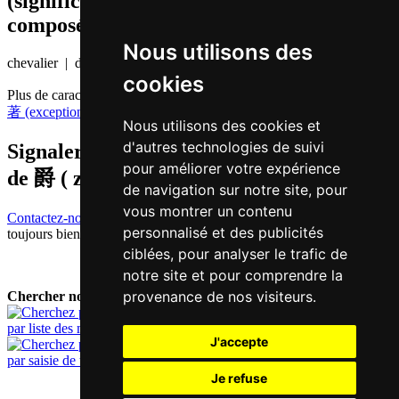
(significations de composants, mots
composés etc.)
Nous utilisons des
chevalier | duc
cookies
Plus de caractères qui se prononcent
zoek3 en chinois
著 (exceptionnel)
Nous utilisons des cookies et
d'autres technologies de suivi
Signaler traduction fausse ou manquante
pour améliorer votre expérience
de
爵 ( zoek / zoek3 )
de navigation sur notre site, pour
vous montrer un contenu
Contactez-nous!
Votre feedback et critique constructive seront
personnalisé et des publicités
toujours bienvenus.
ciblées, pour analyser le trafic de
notre site et pour comprendre la
provenance de nos visiteurs.
Chercher nouveau mot:
par liste des mots
J'accepte
par saisie de texte
Je refuse