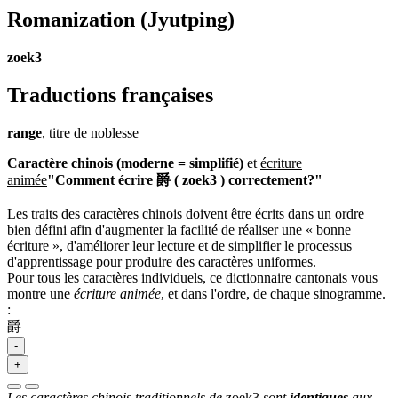
Romanization
(Jyutping)
zoek3
Traductions françaises
range
, titre de noblesse
Caractère chinois (moderne = simplifié)
et
écriture
animée
"Comment écrire 爵 ( zoek3 ) correctement?"
Les traits des caractères chinois doivent être écrits dans un ordre
bien défini afin d'augmenter la facilité de réaliser une « bonne
écriture », d'améliorer leur lecture et de simplifier le processus
d'apprentissage pour produire des caractères uniformes.
Pour tous les caractères individuels, ce dictionnaire cantonais vous
montre une
écriture animée
, et dans l'ordre, de chaque sinogramme.
:
爵
-
+
Les caractères chinois traditionnels de
zoek3
sont
identiques
aux