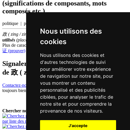
(significations de composants, mots
composés etc.)
politique | politique
Nous utilisons des
政 ( zing / zing3 ) fait partie des
500
caractères chinois
les plus
cookies
utilisés
(place
168
parmi les
caractères individuels
)
Plus de caractères qui se prononcent
zing3 en chinois
证 (prouver)
Nous utilisons des cookies et
d'autres technologies de suivi
Signaler traduction fausse ou manquante
pour améliorer votre expérience
de
政 ( zing / zing3 )
de navigation sur notre site, pour
vous montrer un contenu
Contactez-nous!
Votre feedback et critique constructive seront
personnalisé et des publicités
toujours bienvenus.
ciblées, pour analyser le trafic de
notre site et pour comprendre la
provenance de nos visiteurs.
Chercher nouveau mot:
par liste des mots
J'accepte