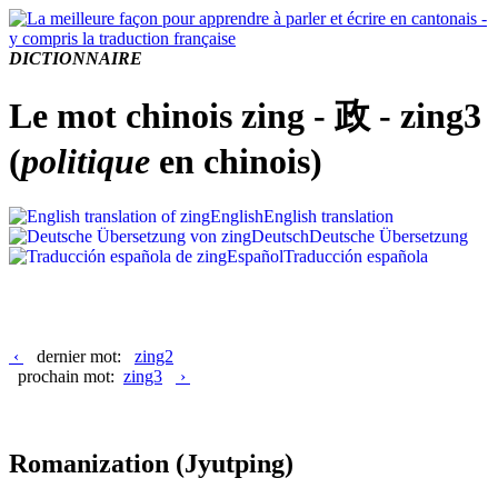
DICTIONNAIRE
Le mot chinois zing - 政 - zing3
(
politique
en chinois)
English
English translation
Deutsch
Deutsche Übersetzung
Español
Traducción española
‹
dernier mot:
zing2
prochain mot:
zing3
›
Romanization
(Jyutping)