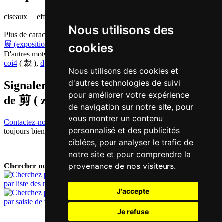
ciseaux | effacer
Nous utilisons des
Plus de caractères qui se prononcent
zin2 en chinois
展 (exposition)
cookies
D'autres mots qui signifient
couper en chinois
coi4
( 裁 ),
dyun6
( 断 ),
soek3
( 削 ),
zit6
( 截 )
Nous utilisons des cookies et
d'autres technologies de suivi
Signaler traduction fausse ou manquante
pour améliorer votre expérience
de
剪 ( zin / zin2 )
de navigation sur notre site, pour
vous montrer un contenu
Contactez-nous!
Votre feedback et critique constructive seront
personnalisé et des publicités
toujours bienvenus.
ciblées, pour analyser le trafic de
notre site et pour comprendre la
provenance de nos visiteurs.
Chercher nouveau mot:
par liste des mots
J'accepte
par saisie de texte
Je refuse