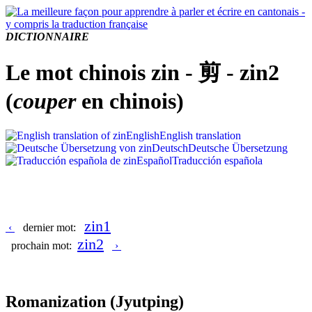
DICTIONNAIRE
Le mot chinois zin - 剪 - zin2
(
couper
en chinois)
English
English translation
Deutsch
Deutsche Übersetzung
Español
Traducción española
zin1
‹
dernier mot:
zin2
prochain mot:
›
Romanization
(Jyutping)