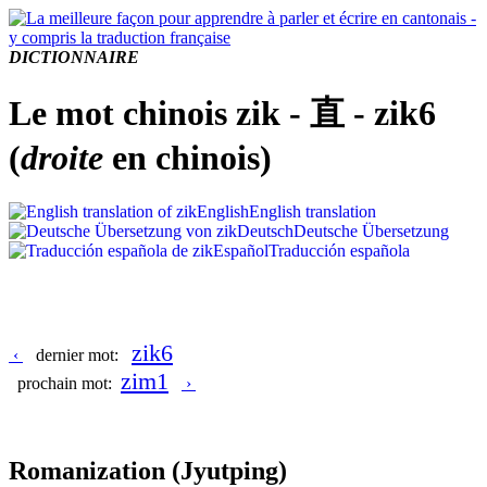
DICTIONNAIRE
Le mot chinois zik - 直 - zik6
(
droite
en chinois)
English
English translation
Deutsch
Deutsche Übersetzung
Español
Traducción española
zik6
‹
dernier mot:
zim1
prochain mot:
›
Romanization
(Jyutping)