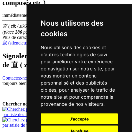
composés etc.)
immédiatement
Nous utilisons des
直 ( zik / zik6 ) fait partie des
500
caractères chinois
les plus utilisés
cookies
(place
286
parmi les
caractères individuels
)
Plus de caractères qui se prononcent
zik6 en chinois
寂 (silencieux)
,
夕 (soirée)
,
席 (siège)
,
值 (valeur)
,
植 (planter)
Nous utilisons des cookies et
d'autres technologies de suivi
Signaler traduction fausse ou manquante
pour améliorer votre expérience
de
直 ( zik / zik6 )
de navigation sur notre site, pour
vous montrer un contenu
Contactez-nous!
Votre feedback et critique constructive seront
personnalisé et des publicités
toujours bienvenus.
ciblées, pour analyser le trafic de
notre site et pour comprendre la
provenance de nos visiteurs.
Chercher nouveau mot:
par liste des mots
J'accepte
par saisie de texte
Je refuse