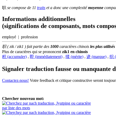
职
se compose de 11
traits
et a donc une complexité
moyenne
comparé
Informations additionnelles
(significations de composants, mots compos
employé | profession
职 ( zik / zik1 ) fait partie des
1000
caractères chinois
les plus utilisés
Plus de caractères qui se prononcent
zik1 en chinois
积 (accumuler)
,
即 (immédiatement)
,
绩 (mérite)
,
迹 (marque)
,
织 (t
Signaler traduction fausse ou manquante 
Contactez-nous!
Votre feedback et critique constructive seront toujou
Chercher nouveau mot:
par liste des mots