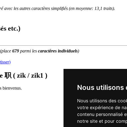
 avec les autres caractères simplifiés (en moyenne: 13,1 traits).
és etc.)
(place
679
parmi les
caractères individuels
)
isser)
de
职 ( zik / zik1 )
Nous utilisons
rs bienvenus.
Nous utilisons des cook
votre expérience de na
contenu personnalisé et
notre site et pour com