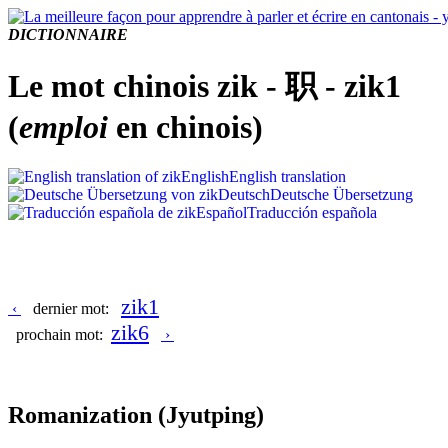
DICTIONNAIRE
Le mot chinois zik - 职 - zik1
(
emploi
en chinois)
English
English translation
Deutsch
Deutsche Übersetzung
Español
Traducción española
zik1
‹
dernier mot:
zik6
prochain mot:
›
Romanization
(Jyutping)