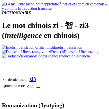
DICTIONNAIRE
Le mot chinois zi - 智 - zi3
(
intelligence
en chinois)
English
English translation
Deutsch
Deutsche Übersetzung
Español
Traducción española
zi3
‹
dernier mot:
zi3
prochain mot:
›
Romanization
(Jyutping)