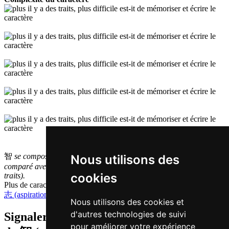
智
se compose de 12
traits
et a donc une complexité
moyenne
Nous utilisons des
comparé avec les autres caractères simplifiés (en moyenne: 13,1
cookies
traits).
Plus de caractères qui se prononcent
zi3 en chinois
志 (aspiration)
,
置 (placer)
,
至 (jusqu'à ce que)
,
致 (envoyer)
Nous utilisons des cookies et
d'autres technologies de suivi
Signaler traduction fausse ou manquante
pour améliorer votre expérience