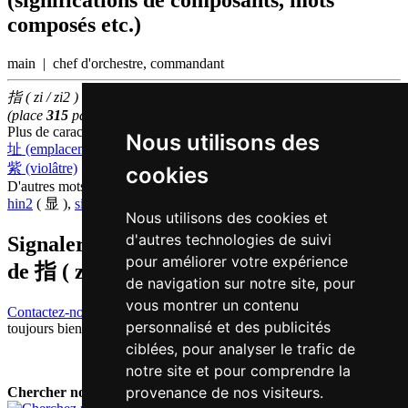
(significations de composants, mots
composés etc.)
main | chef d'orchestre, commandant
指 ( zi / zi2 ) fait partie des
500
caractères chinois
les plus utilisés
(place
315
parmi les
caractères individuels
)
Plus de caractères qui se prononcent
zi2 en chinois
Nous utilisons des
址 (emplacement)
,
止 (arrêter)
,
纸 (papier)
,
子 (fils)
,
籽 (graine)
,
紫 (violâtre)
cookies
D'autres mots qui signifient
montrer en chinois
hin2
( 显 ),
si6
( 示 )
Nous utilisons des cookies et
d'autres technologies de suivi
Signaler traduction fausse ou manquante
pour améliorer votre expérience
de
指 ( zi / zi2 )
de navigation sur notre site, pour
vous montrer un contenu
Contactez-nous!
Votre feedback et critique constructive seront
personnalisé et des publicités
toujours bienvenus.
ciblées, pour analyser le trafic de
notre site et pour comprendre la
provenance de nos visiteurs.
Chercher nouveau mot: