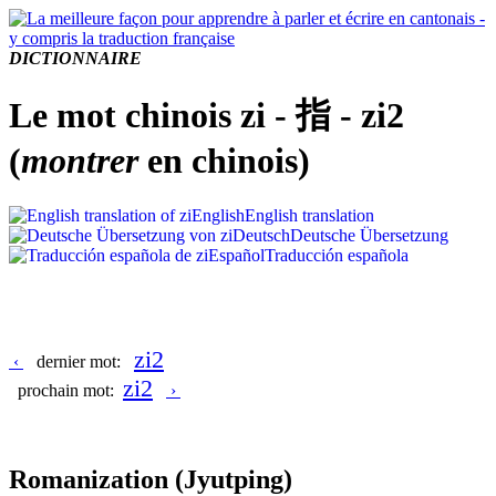
DICTIONNAIRE
Le mot chinois zi - 指 - zi2
(
montrer
en chinois)
English
English translation
Deutsch
Deutsche Übersetzung
Español
Traducción española
zi2
‹
dernier mot:
zi2
prochain mot:
›
Romanization
(Jyutping)