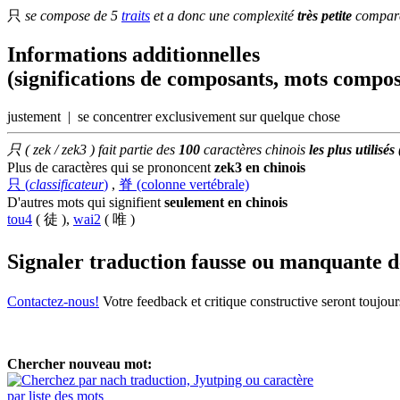
只
se compose de 5
traits
et a donc une complexité
très petite
comparé
Informations additionnelles
(significations de composants, mots compos
justement | se concentrer exclusivement sur quelque chose
只 ( zek / zek3 ) fait partie des
100
caractères chinois
les plus utilisés
Plus de caractères qui se prononcent
zek3 en chinois
只 (
classificateur
)
,
脊 (colonne vertébrale)
D'autres mots qui signifient
seulement en chinois
tou4
( 徒 ),
wai2
( 唯 )
Signaler traduction fausse ou manquante 
Contactez-nous!
Votre feedback et critique constructive seront toujou
Chercher nouveau mot:
par liste des mots