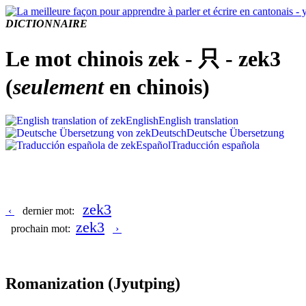
DICTIONNAIRE
Le mot chinois zek - 只 - zek3
(
seulement
en chinois)
English
English translation
Deutsch
Deutsche Übersetzung
Español
Traducción española
zek3
‹
dernier mot:
zek3
prochain mot:
›
Romanization
(Jyutping)