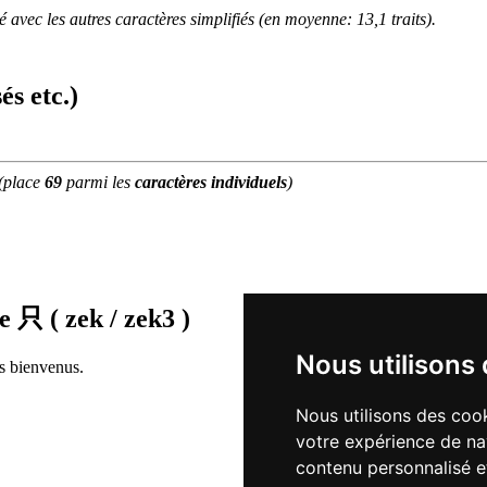
 avec les autres caractères simplifiés (en moyenne: 13,1 traits).
és etc.)
(place
69
parmi les
caractères individuels
)
de
只 ( zek / zek3 )
Nous utilisons
rs bienvenus.
Nous utilisons des cook
votre expérience de na
contenu personnalisé et