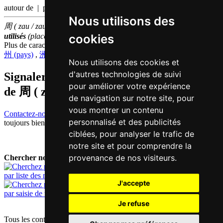
autour de | période
Nous utilisons des
周 ( zau / zau1 ) fait partie des
500
caractères chinois
les plus
cookies
utilisés
(place
347
parmi les
caractères individuels
)
Plus de caractères qui se prononcent
zau1 en chinois
州 (pays)
,
洲 (continent)
,
着 (
particule
)
Nous utilisons des cookies et
d'autres technologies de suivi
Signaler traduction fausse ou manquante
pour améliorer votre expérience
de
周 ( zau / zau1 )
de navigation sur notre site, pour
vous montrer un contenu
Contactez-nous!
Votre feedback et critique constructive seront
personnalisé et des publicités
toujours bienvenus.
ciblées, pour analyser le trafic de
notre site et pour comprendre la
provenance de nos visiteurs.
Chercher nouveau mot:
par liste des mots
J'accepte
par saisie de texte
Je refuse
Tous les contenus sont protégés par les droits d'auteur allemands et