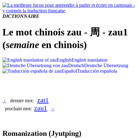
DICTIONNAIRE
Le mot chinois zau - 周 - zau1
(
semaine
en chinois)
English
English translation
Deutsch
Deutsche Übersetzung
Español
Traducción española
zat1
‹
dernier mot:
zau1
prochain mot:
›
Romanization
(Jyutping)