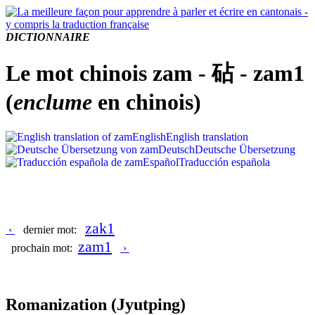
DICTIONNAIRE
Le mot chinois zam - 砧 - zam1
(
enclume
en chinois)
English
English translation
Deutsch
Deutsche Übersetzung
Español
Traducción española
zak1
‹
dernier mot:
zam1
prochain mot:
›
Romanization
(Jyutping)