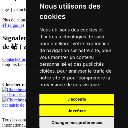
Nous utilisons des
tige | planche à découper
cookies
Plus de caractères qui se prononcent
zam1 en chinois
针 (aiguille)
Nous utilisons des cookies et
d'autres technologies de suivi
Signaler traduction fausse ou manquante
pour améliorer votre expérience
de
砧 ( zam / zam1 )
de navigation sur notre site, pour
vous montrer un contenu
Contactez-nous!
Votre feedback et critique constructive seront
personnalisé et des publicités
toujours bienvenus.
ciblées, pour analyser le trafic de
notre site et pour comprendre la
provenance de nos visiteurs.
Chercher nouveau mot:
par liste des mots
J'accepte
par saisie de texte
Je refuse
Tous les contenus sont protégés par les droits d'auteur allemands et
Changer mes préférences
internationaux |
mentions obligatoires / contact
|
déclaration de