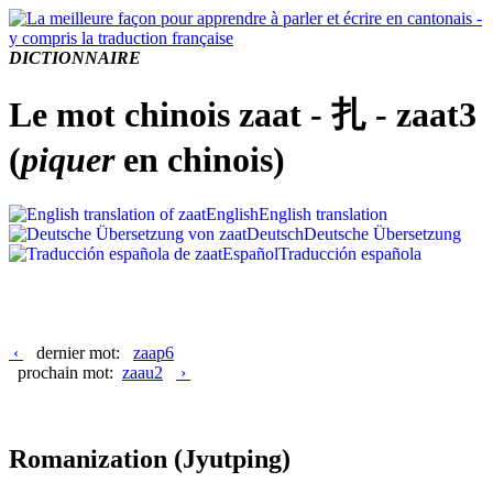
DICTIONNAIRE
Le mot chinois zaat - 扎 - zaat3
(
piquer
en chinois)
English
English translation
Deutsch
Deutsche Übersetzung
Español
Traducción española
‹
dernier mot:
zaap6
prochain mot:
zaau2
›
Romanization
(Jyutping)