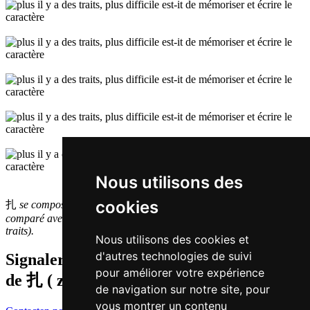
Nous utilisons des
cookies
扎
se compose de 4
traits
et a donc une complexité
très petite
comparé avec les autres caractères simplifiés (en moyenne: 13,1
traits).
Nous utilisons des cookies et
d'autres technologies de suivi
Signaler traduction fausse ou manquante
pour améliorer votre expérience
de
扎 ( zaat / zaat3 )
de navigation sur notre site, pour
vous montrer un contenu