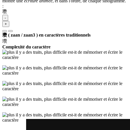
montre une
écriture animée
, et dans l'ordre, de chaque sinogramme.
:
瓒
-
+
瓒 ( zaan / zaan3 ) en caractères traditionnels
瓚
Complexité du caractère