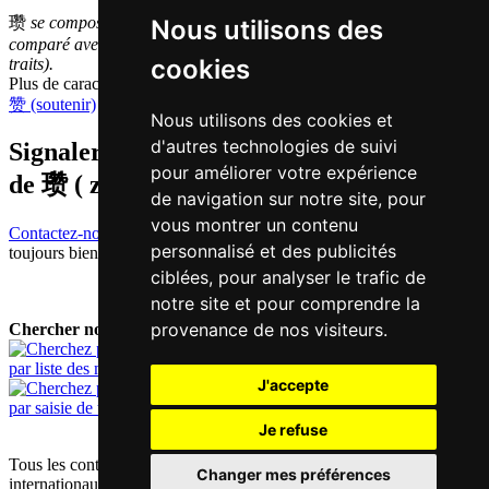
瓒
se compose de 20
traits
et a donc une complexité
grande
Nous utilisons des
comparé avec les autres caractères simplifiés (en moyenne: 13,1
cookies
traits).
Plus de caractères qui se prononcent
zaan3 en chinois
赞 (soutenir)
Nous utilisons des cookies et
d'autres technologies de suivi
Signaler traduction fausse ou manquante
pour améliorer votre expérience
de
瓒 ( zaan / zaan3 )
de navigation sur notre site, pour
vous montrer un contenu
Contactez-nous!
Votre feedback et critique constructive seront
personnalisé et des publicités
toujours bienvenus.
ciblées, pour analyser le trafic de
notre site et pour comprendre la
provenance de nos visiteurs.
Chercher nouveau mot:
par liste des mots
J'accepte
par saisie de texte
Je refuse
Tous les contenus sont protégés par les droits d'auteur allemands et
Changer mes préférences
internationaux |
mentions obligatoires / contact
|
déclaration de