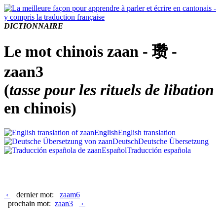
DICTIONNAIRE
Le mot chinois zaan - 瓒 -
zaan3
(
tasse pour les rituels de libation
en chinois)
English
English translation
Deutsch
Deutsche Übersetzung
Español
Traducción española
‹
dernier mot:
zaam6
prochain mot:
zaan3
›