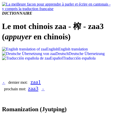
DICTIONNAIRE
Le mot chinois zaa - 榨 - zaa3
(
appuyer
en chinois)
English
English translation
Deutsch
Deutsche Übersetzung
Español
Traducción española
zaa1
‹
dernier mot:
zaa3
prochain mot:
›
Romanization
(Jyutping)