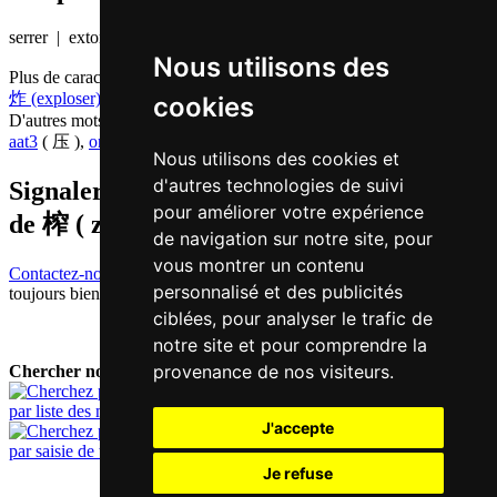
serrer | extorquer
Nous utilisons des
Plus de caractères qui se prononcent
zaa3 en chinois
炸 (exploser)
,
乍 (pour la première fois)
cookies
D'autres mots qui signifient
appuyer en chinois
aat3
( 压 ),
on3
( 按 )
Nous utilisons des cookies et
d'autres technologies de suivi
Signaler traduction fausse ou manquante
pour améliorer votre expérience
de
榨 ( zaa / zaa3 )
de navigation sur notre site, pour
vous montrer un contenu
Contactez-nous!
Votre feedback et critique constructive seront
personnalisé et des publicités
toujours bienvenus.
ciblées, pour analyser le trafic de
notre site et pour comprendre la
provenance de nos visiteurs.
Chercher nouveau mot:
par liste des mots
J'accepte
par saisie de texte
Je refuse