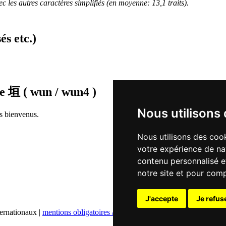
 les autres caractères simplifiés (en moyenne: 13,1 traits).
és etc.)
de
垣 ( wun / wun4 )
Nous utilisons
rs bienvenus.
Nous utilisons des cook
votre expérience de na
contenu personnalisé et
notre site et pour com
J'accepte
Je refus
ternationaux |
mentions obligatoires / contact
|
déclaration de confidentia