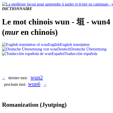
DICTIONNAIRE
Le mot chinois wun - 垣 - wun4
(
mur
en chinois)
English
English translation
Deutsch
Deutsche Übersetzung
Español
Traducción española
wun2
‹
dernier mot:
wun6
prochain mot:
›
Romanization
(Jyutping)