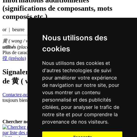
Informations additionnelles
(significations de composants, mots
composés etc.)
or | beurre
Nous utilisons des
黄 ( wong / wong4 ) fait partie des
500
caractères chinois
les plus
cookies
utilisés
(place
392
parmi les
caractères individuels
)
Plus de caractères qui se prononcent
wong4 en chinois
徨 (irrésolu)
,
皇 (empereur)
,
王 (roi)
Nous utilisons des cookies et
d'autres technologies de suivi
Signaler traduction fausse ou manquante
pour améliorer votre expérience
de
黄 ( wong / wong4 )
de navigation sur notre site, pour
vous montrer un contenu
Contactez-nous!
Votre feedback et critique constructive seront
personnalisé et des publicités
toujours bienvenus.
ciblées, pour analyser le trafic de
notre site et pour comprendre la
provenance de nos visiteurs.
Chercher nouveau mot:
par liste des mots