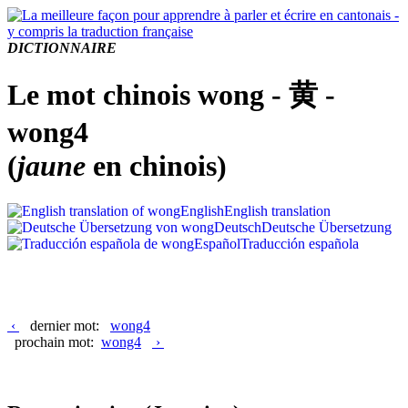
DICTIONNAIRE
Le mot chinois wong - 黄 -
wong4
(
jaune
en chinois)
English
English translation
Deutsch
Deutsche Übersetzung
Español
Traducción española
‹
dernier mot:
wong4
prochain mot:
wong4
›