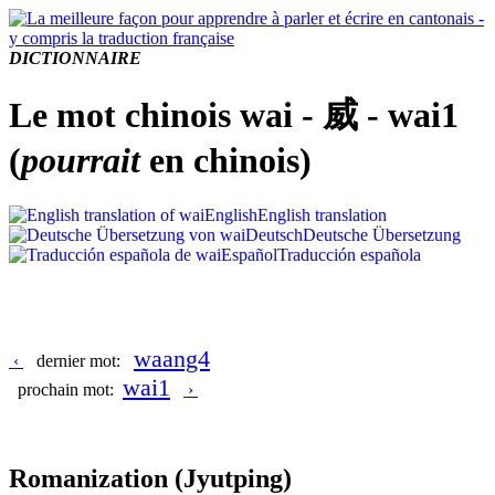
DICTIONNAIRE
Le mot chinois wai - 威 - wai1
(
pourrait
en chinois)
English
English translation
Deutsch
Deutsche Übersetzung
Español
Traducción española
waang4
‹
dernier mot:
wai1
prochain mot:
›
Romanization
(Jyutping)