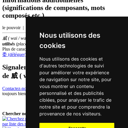
Informations additionnelles
(significations de composants, mots
composés etc.)
le pouvoir | révérencieux
Nous utilisons des
威 ( wai / wai1 ) fait partie des
1000
caractères chinois
les plus
cookies
utilisés
(place
746
parmi les
caractères individuels
)
Plus de caractères qui se prononcent
wai1 en chinois
委 (déléguer)
Nous utilisons des cookies et
d'autres technologies de suivi
Signaler traduction fausse ou manquante
pour améliorer votre expérience
de
威 ( wai / wai1 )
de navigation sur notre site, pour
vous montrer un contenu
Contactez-nous!
Votre feedback et critique constructive seront
personnalisé et des publicités
toujours bienvenus.
ciblées, pour analyser le trafic de
notre site et pour comprendre la
provenance de nos visiteurs.
Chercher nouveau mot:
par liste des mots