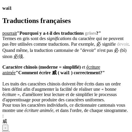
wai1
Traductions françaises
pourrait
"Pourquoi y a-t-il des traductions
grises
?"
Termes en gris sont des
significations
du caractère qui ne peuvent
pas être utilisées comme traductions. Par exemple, 必 signifie
devoir
.
Quand même, la traduction cantonaise de "devoir" n'est pas 必 (bì)
sinon 必须.
Caractère chinois (moderne = simplifié)
et
écriture
animée
"Comment écrire 威 ( wai1 ) correctement?"
Les traits des caractères chinois doivent être écrits dans un ordre
bien défini afin d'augmenter la facilité de réaliser une « bonne
écriture », d'améliorer leur lecture et de simplifier le processus
d'apprentissage pour produire des caractères uniformes.
Pour tous les caractères individuels, ce dictionnaire cantonais vous
montre une
écriture animée
, et dans l'ordre, de chaque sinogramme.
:
威
-