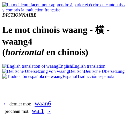
DICTIONNAIRE
Le mot chinois waang - 横 -
waang4
(
horizontal
en chinois)
English
English translation
Deutsch
Deutsche Übersetzung
Español
Traducción española
waan6
‹
dernier mot:
wai1
prochain mot:
›