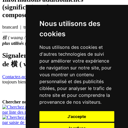
(significations de composants, mots
composés etc.)
Nous utilisons des
brancard | traverser
cookies
横 ( waang / waang4 ) fait partie des
3000
caractères chinois
les
plus utilisés
(place
1119
parmi les
caractères individuels
)
Nous utilisons des cookies et
d'autres technologies de suivi
Signaler traduction fausse ou manquante
pour améliorer votre expérience
de
横 ( waang / waang4 )
de navigation sur notre site, pour
vous montrer un contenu
Contactez-nous!
Votre feedback et critique constructive seront
personnalisé et des publicités
toujours bienvenus.
ciblées, pour analyser le trafic de
notre site et pour comprendre la
provenance de nos visiteurs.
Chercher nouveau mot:
par liste des mots
J'accepte
par saisie de texte