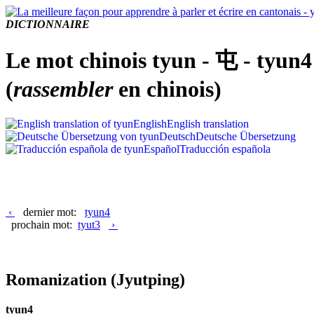
DICTIONNAIRE
Le mot chinois tyun - 屯 - tyun4
(
rassembler
en chinois)
English
English translation
Deutsch
Deutsche Übersetzung
Español
Traducción española
‹
dernier mot:
tyun4
prochain mot:
tyut3
›
Romanization
(Jyutping)
tyun4