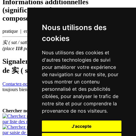
Informations additionnelles
(significations de composants, mots
composés etc.)
Nous utilisons des
pratique | entité
cookies
实 ( sat / sat6 ) fait partie des
500
caractères chinois
les plus utilisés
(place
118
parmi les
caractères individuels
)
Nous utilisons des cookies et
d'autres technologies de suivi
Signaler traduction fausse ou manquante
pour améliorer votre expérience
de
实 ( sat / sat6 )
de navigation sur notre site, pour
vous montrer un contenu
Contactez-nous!
Votre feedback et critique constructive seront
personnalisé et des publicités
toujours bienvenus.
ciblées, pour analyser le trafic de
notre site et pour comprendre la
provenance de nos visiteurs.
Chercher nouveau mot:
par liste des mots
J'accepte
par saisie de texte