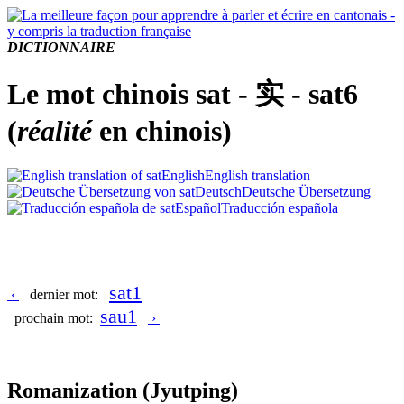
DICTIONNAIRE
Le mot chinois sat - 实 - sat6
(
réalité
en chinois)
English
English translation
Deutsch
Deutsche Übersetzung
Español
Traducción española
sat1
‹
dernier mot:
sau1
prochain mot:
›
Romanization
(Jyutping)