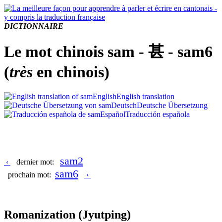
DICTIONNAIRE
Le mot chinois sam - 甚 - sam6
(
très
en chinois)
English
English translation
Deutsch
Deutsche Übersetzung
Español
Traducción española
sam2
‹
dernier mot:
sam6
prochain mot:
›
Romanization
(Jyutping)