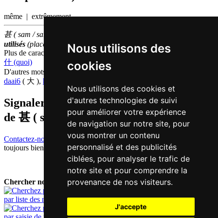
même | extrêmement
甚 ( sam / sam6 ) fait partie des
500
caractères chinois
les plus
utilisés
(place
372
parmi les
caractères individuels
)
Nous utilisons des
Plus de caractères qui se prononcent
sam6 en chinois
什 (quoi)
cookies
D'autres mots qui signifient
très en chinois
daai6
( 大 ),
han2
( 很 ),
hou2
( 好 ),
ting2
( 挺 )
Nous utilisons des cookies et
d'autres technologies de suivi
Signaler traduction fausse ou manquante
pour améliorer votre expérience
de
甚 ( sam / sam6 )
de navigation sur notre site, pour
vous montrer un contenu
Contactez-nous!
Votre feedback et critique constructive seront
personnalisé et des publicités
toujours bienvenus.
ciblées, pour analyser le trafic de
notre site et pour comprendre la
provenance de nos visiteurs.
Chercher nouveau mot:
par liste des mots
J'accepte
par saisie de texte