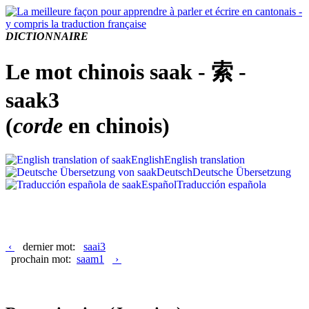
DICTIONNAIRE
Le mot chinois saak - 索 -
saak3
(
corde
en chinois)
English
English translation
Deutsch
Deutsche Übersetzung
Español
Traducción española
‹
dernier mot:
saai3
prochain mot:
saam1
›