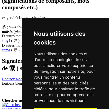
(significations de composants, mots
composés etc.)
exiger / réclamer | chercher
索 ( saak / saak3 ) fait partie des
1000
caractères chinois
les plus
utilisés
(place
981
parmi les
caractères individuels
)
Nous utilisons des
D'autres mots qui signifient
corde en chinois
sing4
( 绳 )
cookies
D'autres mots qui signifient
chercher en chinois
cam4
( 寻 ),
kau4
( 求 ),
zaau2
( 找 )
Nous utilisons des cookies et
d'autres technologies de suivi
Signaler traduction fausse ou manquante
pour améliorer votre expérience
de
索 ( saak / saak3 )
de navigation sur notre site, pour
vous montrer un contenu
Contactez-nous!
Votre feedback et critique constructive seront
personnalisé et des publicités
toujours bienvenus.
ciblées, pour analyser le trafic de
notre site et pour comprendre la
provenance de nos visiteurs.
Chercher nouveau mot: