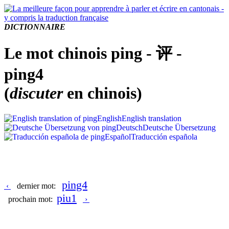
DICTIONNAIRE
Le mot chinois ping - 评 -
ping4
(
discuter
en chinois)
English
English translation
Deutsch
Deutsche Übersetzung
Español
Traducción española
ping4
‹
dernier mot:
piu1
prochain mot:
›