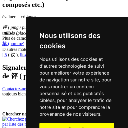
composés etc.)
évaluer | critiquer
评 ( ping / ping4 ) fait partie des
1000
caractères chinois
les plus
utilisés
(place
810
parmi les
caractères individuels
)
Nous utilisons des
Plus de caractères qui se prononcent
ping4 en chinois
苹 (pomme)
cookies
D'autres mots qui signifient
discuter en chinois
ji5
( 议 ),
liu4
( 聊 )
Nous utilisons des cookies et
d'autres technologies de suivi
Signaler traduction fausse ou manquante
pour améliorer votre expérience
de
评 ( ping / ping4 )
de navigation sur notre site, pour
vous montrer un contenu
Contactez-nous!
Votre feedback et critique constructive seront
personnalisé et des publicités
toujours bienvenus.
ciblées, pour analyser le trafic de
notre site et pour comprendre la
provenance de nos visiteurs.
Chercher nouveau mot:
par liste des mots