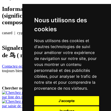
Informations additionnelles
(significations de composants, mots
Nous utilisons des
composés etc.)
cookies
canard | cygne
Nous utilisons des cookies et
d'autres technologies de suivi
Signaler traduction fausse ou manquante
pour améliorer votre expérience
de
鸟 ( niu / niu5 )
de navigation sur notre site, pour
vous montrer un contenu
Contactez-nous!
Votre feedback et critique constructive seront
personnalisé et des publicités
toujours bienvenus.
ciblées, pour analyser le trafic de
notre site et pour comprendre la
provenance de nos visiteurs.
Chercher nouveau mot:
par liste des mots
J'accepte
par saisie de texte
Je refuse