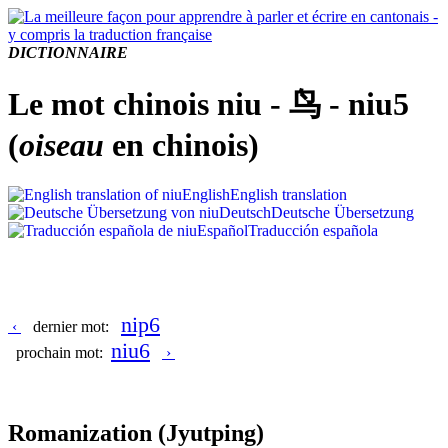
DICTIONNAIRE
Le mot chinois niu - 鸟 - niu5
(
oiseau
en chinois)
English
English translation
Deutsch
Deutsche Übersetzung
Español
Traducción española
nip6
‹
dernier mot:
niu6
prochain mot:
›
Romanization
(Jyutping)