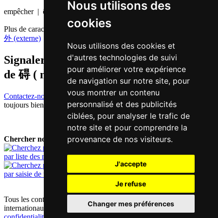
Nous utilisons des
empêcher | être un obstacle
cookies
Plus de caractères qui se prononcent
ngoi6 en chinois
外 (externe)
Nous utilisons des cookies et
d'autres technologies de suivi
Signaler traduction fausse ou manquante
pour améliorer votre expérience
de
碍 ( ngoi / ngoi6 )
de navigation sur notre site, pour
vous montrer un contenu
Contactez-nous!
Votre feedback et critique constructive seront
personnalisé et des publicités
toujours bienvenus.
ciblées, pour analyser le trafic de
notre site et pour comprendre la
provenance de nos visiteurs.
Chercher nouveau mot:
par liste des mots
J'accepte
par saisie de texte
Je refuse
Tous les contenus sont protégés par les droits d'auteur allemands et
Changer mes préférences
internationaux |
mentions obligatoires / contact
|
déclaration de
confidentialité
|
préférences cookie