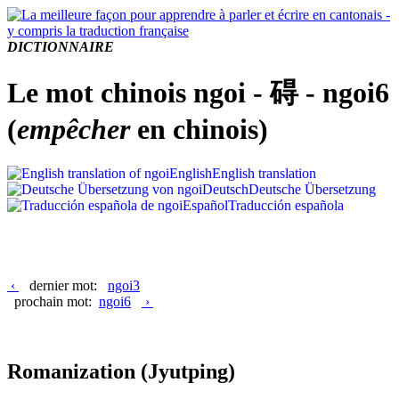
DICTIONNAIRE
Le mot chinois ngoi - 碍 - ngoi6
(
empêcher
en chinois)
English
English translation
Deutsch
Deutsche Übersetzung
Español
Traducción española
‹
dernier mot:
ngoi3
prochain mot:
ngoi6
›
Romanization
(Jyutping)