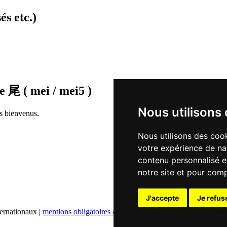
és etc.)
de
尾 ( mei / mei5 )
Nous utilisons
rs bienvenus.
Nous utilisons des cook
votre expérience de na
contenu personnalisé et
notre site et pour com
J'accepte
Je refus
ternationaux |
mentions obligatoires / contact
|
déclaration de confidentia