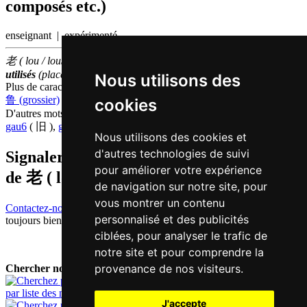
composés etc.)
enseignant | expérimenté
老 ( lou / lou5 ) fait partie des
100
caractères chinois
les plus
utilisés
(place
96
parmi les
caractères individuels
)
Nous utilisons des
Plus de caractères qui se prononcent
lou5 en chinois
鲁 (grossier)
,
姥 (grand-mère)
cookies
D'autres mots qui signifient
ancien en chinois
gau6
( 旧 ),
gu2
( 古 )
Nous utilisons des cookies et
d'autres technologies de suivi
Signaler traduction fausse ou manquante
pour améliorer votre expérience
de
老 ( lou / lou5 )
de navigation sur notre site, pour
vous montrer un contenu
Contactez-nous!
Votre feedback et critique constructive seront
personnalisé et des publicités
toujours bienvenus.
ciblées, pour analyser le trafic de
notre site et pour comprendre la
provenance de nos visiteurs.
Chercher nouveau mot:
par liste des mots
J'accepte