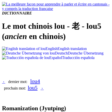
DICTIONNAIRE
Le mot chinois lou - 老 - lou5
(
ancien
en chinois)
English
English translation
Deutsch
Deutsche Übersetzung
Español
Traducción española
lou4
‹
dernier mot:
lou5
prochain mot:
›
Romanization
(Jyutping)