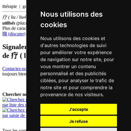
thérapie | guérir
Nous utilisons des
疗 ( liu / liu4 ) fait partie des
3000
caractères chinois
les plus
cookies
utilisés
(place
1492
parmi les
caractères individuels
)
Plus de caractères qui se prononcent
liu4 en chinois
聊 (discuter)
Nous utilisons des cookies et
d'autres technologies de suivi
Signaler traduction fausse ou manquante
pour améliorer votre expérience
de
疗 ( liu / liu4 )
de navigation sur notre site, pour
vous montrer un contenu
Contactez-nous!
Votre feedback et critique constructive seront
personnalisé et des publicités
toujours bienvenus.
ciblées, pour analyser le trafic de
notre site et pour comprendre la
provenance de nos visiteurs.
Chercher nouveau mot:
par liste des mots
J'accepte
par saisie de texte
Je refuse
Tous les contenus sont protégés par les droits d'auteur allemands et