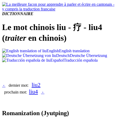
DICTIONNAIRE
Le mot chinois liu - 疗 - liu4
(
traiter
en chinois)
English
English translation
Deutsch
Deutsche Übersetzung
Español
Traducción española
liu2
‹
dernier mot:
liu4
prochain mot:
›
Romanization
(Jyutping)