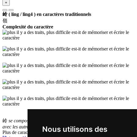
+
岭 ( ling / ling4 ) en caractères traditionnels
嶺
Complexité du caractère
岭
se compose de 8
traits
et a donc une complexité
petite
comparé
avec les autres caractères simplifiés (en moyenne: 13,1 traits).
Nous utilisons des
Plus de caractères qui se prononcent
ling4 en chinois