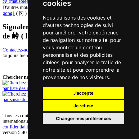
陵 (mausolée)
,
零 (zéro)
,
灵 (intelligent)
,
龄 (âge)
cookies
D'autres mots qui signifient
crête en chinois
gong1
( 冈 )
Nous utilisons des cookies et
d'autres technologies de suivi
Signaler traduction fausse ou manquante
pour améliorer votre expérience
de
岭 ( ling / ling4 )
de navigation sur notre site, pour
vous montrer un contenu
Contactez-nous!
Votre feedback et critique constructive seront
personnalisé et des publicités
toujours bienvenus.
ciblées, pour analyser le trafic de
notre site et pour comprendre la
provenance de nos visiteurs.
Chercher nouveau mot:
par liste des mots
J'accepte
par saisie de texte
Je refuse
Tous les contenus sont protégés par les droits d'auteur allemands et
Changer mes préférences
internationaux |
mentions obligatoires / contact
|
déclaration de
confidentialité
|
préférences cookie
version 5.40 / Dernière mise à jour: 2023-07-14