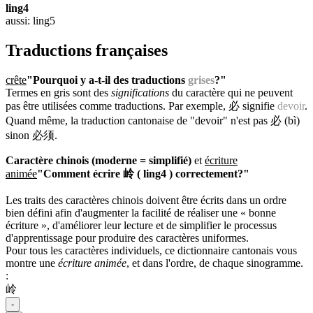
ling4
aussi: ling5
Traductions françaises
crête
"Pourquoi y a-t-il des traductions
grises
?"
Termes en gris sont des
significations
du caractère qui ne peuvent
pas être utilisées comme traductions. Par exemple, 必 signifie
devoir
.
Quand même, la traduction cantonaise de "devoir" n'est pas 必 (bì)
sinon 必须.
Caractère chinois (moderne = simplifié)
et
écriture
animée
"Comment écrire 岭 ( ling4 ) correctement?"
Les traits des caractères chinois doivent être écrits dans un ordre
bien défini afin d'augmenter la facilité de réaliser une « bonne
écriture », d'améliorer leur lecture et de simplifier le processus
d'apprentissage pour produire des caractères uniformes.
Pour tous les caractères individuels, ce dictionnaire cantonais vous
montre une
écriture animée
, et dans l'ordre, de chaque sinogramme.
:
岭
-