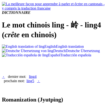
DICTIONNAIRE
Le mot chinois ling - 岭 - ling4
(
crête
en chinois)
English
English translation
Deutsch
Deutsche Übersetzung
Español
Traducción española
‹
dernier mot:
ling4
prochain mot:
ling5
›
Romanization
(Jyutping)