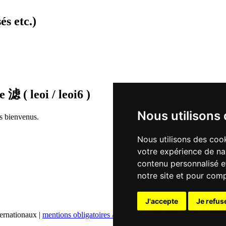
és etc.)
de
滤 ( leoi / leoi6 )
Nous utilisons
rs bienvenus.
Nous utilisons des cook
votre expérience de na
contenu personnalisé et
notre site et pour com
J'accepte
Je refus
ternationaux |
mentions obligatoires / contact
|
déclaration de confidentia