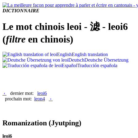
DICTIONNAIRE
Le mot chinois leoi - 滤 - leoi6
(
filtre
en chinois)
English
English translation
Deutsch
Deutsche Übersetzung
Español
Traducción española
‹
dernier mot:
leoi6
prochain mot:
leon4
›
Romanization
(Jyutping)
leoi6