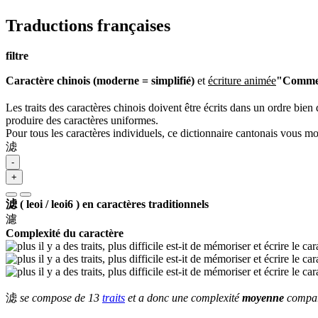
Traductions françaises
filtre
Caractère chinois (moderne = simplifié)
et
écriture animée
"Comment
Les traits des caractères chinois doivent être écrits dans un ordre bien 
produire des caractères uniformes.
Pour tous les caractères individuels, ce dictionnaire cantonais vous m
滤
-
+
滤 ( leoi / leoi6 ) en caractères traditionnels
濾
Complexité du caractère
滤
se compose de 13
traits
et a donc une complexité
moyenne
comparé