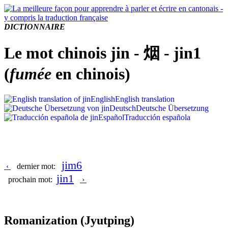
DICTIONNAIRE
Le mot chinois jin - 烟 - jin1
(
fumée
en chinois)
English
English translation
Deutsch
Deutsche Übersetzung
Español
Traducción española
jim6
‹
dernier mot:
jin1
prochain mot:
›
Romanization
(Jyutping)