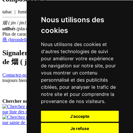
tabac | fumée
Nous utilisons des
烟 ( jin / jin1 ) fait partie des
1000
caractères chinois
les plus
cookies
utilisés
(place
850
parmi les
caractères individuels
)
Plus de caractères qui se prononcent
jin1 en chinois
燕 (hirondelle)
Nous utilisons des cookies et
d'autres technologies de suivi
Signaler traduction fausse ou manquante
pour améliorer votre expérience
de
烟 ( jin / jin1 )
de navigation sur notre site, pour
vous montrer un contenu
Contactez-nous!
Votre feedback et critique constructive seront
personnalisé et des publicités
toujours bienvenus.
ciblées, pour analyser le trafic de
notre site et pour comprendre la
provenance de nos visiteurs.
Chercher nouveau mot:
par liste des mots
J'accepte
par saisie de texte
Je refuse