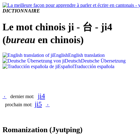
DICTIONNAIRE
Le mot chinois ji - 台 - ji4
(
bureau
en chinois)
English
English translation
Deutsch
Deutsche Übersetzung
Español
Traducción española
ji4
‹
dernier mot:
ji5
prochain mot:
›
Romanization
(Jyutping)