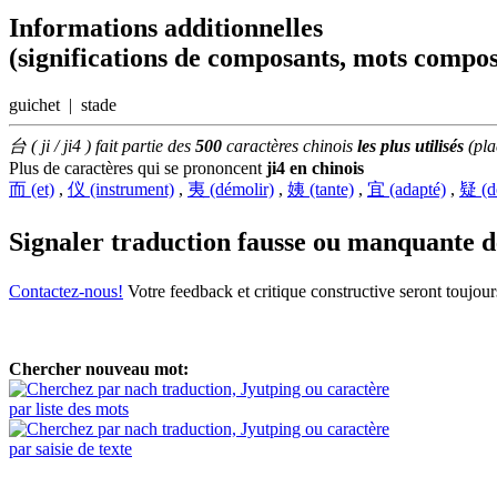
Informations additionnelles
(significations de composants, mots compos
guichet | stade
台 ( ji / ji4 ) fait partie des
500
caractères chinois
les plus utilisés
(pl
Plus de caractères qui se prononcent
ji4 en chinois
而 (et)
,
仪 (instrument)
,
夷 (démolir)
,
姨 (tante)
,
宜 (adapté)
,
疑 (d
Signaler traduction fausse ou manquante 
Contactez-nous!
Votre feedback et critique constructive seront toujou
Chercher nouveau mot:
par liste des mots
par saisie de texte