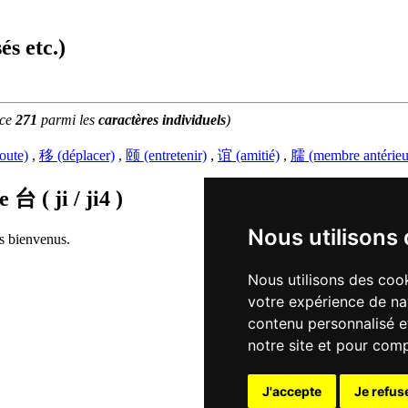
és etc.)
ace
271
parmi les
caractères individuels
)
oute)
,
移 (déplacer)
,
颐 (entretenir)
,
谊 (amitié)
,
臑 (membre antérieu
de
台 ( ji / ji4 )
Nous utilisons
rs bienvenus.
Nous utilisons des cook
votre expérience de na
contenu personnalisé et
notre site et pour com
J'accepte
Je refus