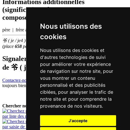
Informations additionnelles
(significations de composants, mots
composés etc.)
Nous utilisons des
père | frère aîné du père
cookies
爷 ( je / je4 ) fait partie des
1000
caractères chinois
les plus utilisés
(place
658
parmi les
caractères individuels
)
Nous utilisons des cookies et
d'autres technologies de suivi
Signaler traduction fausse ou manquante
pour améliorer votre expérience
de
爷 ( je / je4 )
de navigation sur notre site, pour
vous montrer un contenu
Contactez-nous!
Votre feedback et critique constructive seront
personnalisé et des publicités
toujours bienvenus.
ciblées, pour analyser le trafic de
notre site et pour comprendre la
provenance de nos visiteurs.
Chercher nouveau mot:
par liste des mots
J'accepte
par saisie de texte