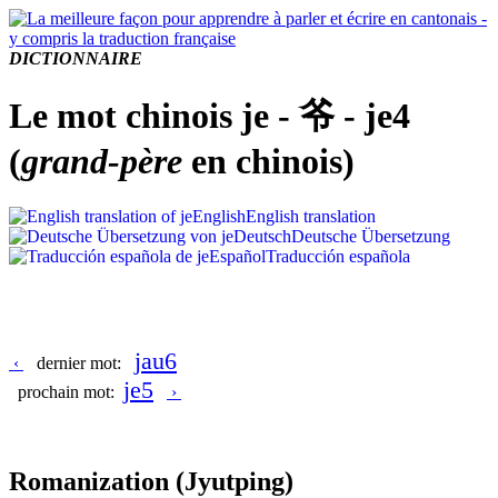
DICTIONNAIRE
Le mot chinois je - 爷 - je4
(
grand-père
en chinois)
English
English translation
Deutsch
Deutsche Übersetzung
Español
Traducción española
jau6
‹
dernier mot:
je5
prochain mot:
›
Romanization
(Jyutping)