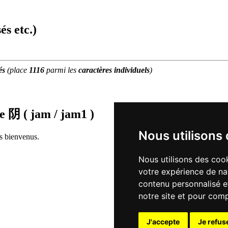
és etc.)
és
(place
1116
parmi les
caractères individuels
)
de
阴 ( jam / jam1 )
Nous utilisons
rs bienvenus.
Nous utilisons des cook
votre expérience de na
contenu personnalisé et
notre site et pour com
J'accepte
Je refus