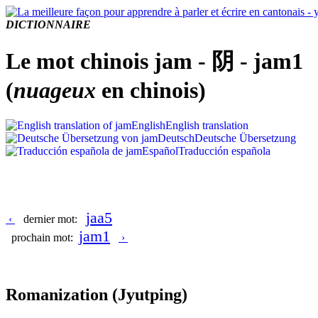
DICTIONNAIRE
Le mot chinois jam - 阴 - jam1
(
nuageux
en chinois)
English
English translation
Deutsch
Deutsche Übersetzung
Español
Traducción española
jaa5
‹
dernier mot:
jam1
prochain mot:
›
Romanization
(Jyutping)