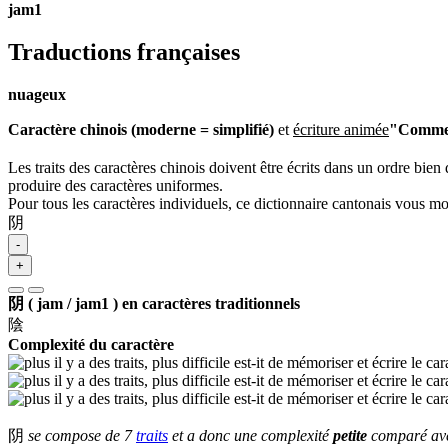
jam1
Traductions françaises
nuageux
Caractère chinois (moderne = simplifié)
et
écriture animée
"Commen
Les traits des caractères chinois doivent être écrits dans un ordre bien 
produire des caractères uniformes.
Pour tous les caractères individuels, ce dictionnaire cantonais vous m
阴
-
+
阴 ( jam / jam1 ) en caractères traditionnels
陰
Complexité du caractère
阴
se compose de 7
traits
et a donc une complexité
petite
comparé avec