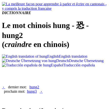
DICTIONNAIRE
Le mot chinois hung - 恐 -
hung2
(
craindre
en chinois)
English
English translation
Deutsch
Deutsche Übersetzung
Español
Traducción española
‹
dernier mot:
hung2
prochain mot:
hung3
›