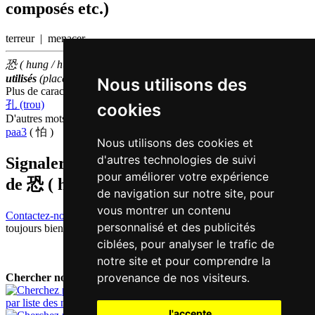
composés etc.)
terreur | menacer
恐 ( hung / hung2 ) fait partie des
3000
caractères chinois
les plus
utilisés
(place
1050
parmi les
caractères individuels
)
Nous utilisons des
Plus de caractères qui se prononcent
hung2 en chinois
孔 (trou)
cookies
D'autres mots qui signifient
craindre en chinois
paa3
( 怕 )
Nous utilisons des cookies et
d'autres technologies de suivi
Signaler traduction fausse ou manquante
pour améliorer votre expérience
de
恐 ( hung / hung2 )
de navigation sur notre site, pour
vous montrer un contenu
Contactez-nous!
Votre feedback et critique constructive seront
personnalisé et des publicités
toujours bienvenus.
ciblées, pour analyser le trafic de
notre site et pour comprendre la
provenance de nos visiteurs.
Chercher nouveau mot:
par liste des mots
J'accepte