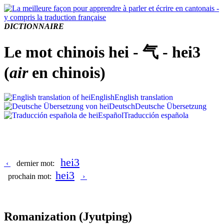
DICTIONNAIRE
Le mot chinois hei - 气 - hei3
(
air
en chinois)
English
English translation
Deutsch
Deutsche Übersetzung
Español
Traducción española
hei3
‹
dernier mot:
hei3
prochain mot:
›
Romanization
(Jyutping)