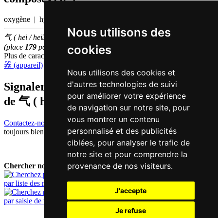
oxygène | hydrogène
Nous utilisons des
气 ( hei / hei3 ) fait partie des
500
caractères chinois
les plus utilisés
cookies
(place
179
parmi les
caractères individuels
)
Plus de caractères qui se prononcent
hei3 en chinois
器 (appareil)
,
弃 (abandonner)
,
汽 (vapeur)
,
戏 (jouer)
Nous utilisons des cookies et
d'autres technologies de suivi
Signaler traduction fausse ou manquante
pour améliorer votre expérience
de
气 ( hei / hei3 )
de navigation sur notre site, pour
vous montrer un contenu
Contactez-nous!
Votre feedback et critique constructive seront
personnalisé et des publicités
toujours bienvenus.
ciblées, pour analyser le trafic de
notre site et pour comprendre la
provenance de nos visiteurs.
Chercher nouveau mot:
par liste des mots
J'accepte
par saisie de texte
Je refuse